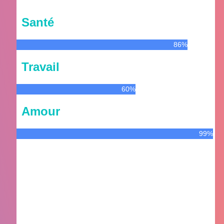
Santé
86%
Travail
60%
Amour
99%