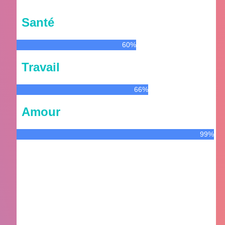
Santé
60%
Travail
66%
Amour
99%