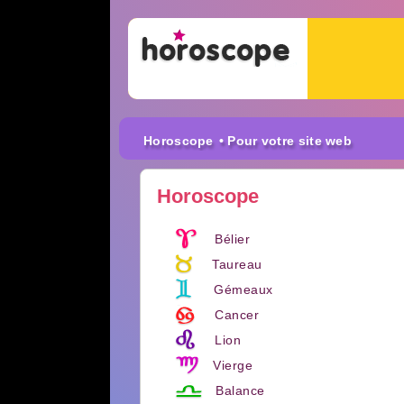
Horoscope
• Pour votre site web
Horoscope
Bélier
Taureau
Gémeaux
Cancer
Lion
Vierge
Balance