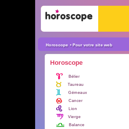
Horoscope
• Pour votre site web
Horoscope
Bélier
Taureau
Gémeaux
Cancer
Lion
Vierge
Balance