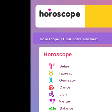
Horoscope
• Pour votre site web
Horoscope
Bélier
Taureau
Gémeaux
Cancer
Lion
Vierge
Balance